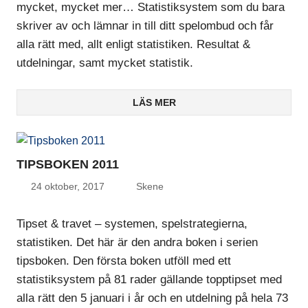
mycket, mycket mer… Statistiksystem som du bara
skriver av och lämnar in till ditt spelombud och får
alla rätt med, allt enligt statistiken. Resultat &
utdelningar, samt mycket statistik.
LÄS MER
TIPSBOKEN 2011
24 oktober, 2017
Skene
Tipset & travet – systemen, spelstrategierna,
statistiken. Det här är den andra boken i serien
tipsboken. Den första boken utföll med ett
statistiksystem på 81 rader gällande topptipset med
alla rätt den 5 januari i år och en utdelning på hela 73