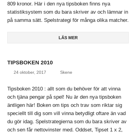
809 kronor. Här i den nya tipsboken finns nya
statistiksystem som du bara skriver av och lämnar in
på samma sätt. Spelstrategi för många olika matcher.
LÄS MER
TIPSBOKEN 2010
24 oktober, 2017
Skene
Tipsboken 2010 : allt som du behöver för att vinna
och tjäna pengar på spel! Nu är den nya tipsboken
äntligen här! Boken om tips och trav som riktar sig
speciellt till dig som vill vinna betydligt oftare än vad
du gör idag. Spelstrategierna som du bara skriver av
och sen får nettovinster med. Oddset, Tipset 1 x 2,