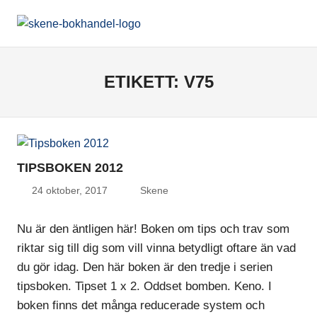
Hoppa
till
BÖCKER
Meny
innehåll
OM
ETIKETT:
V75
GAMBLING
TIPSBOKEN 2012
24 oktober, 2017
Skene
Nu är den äntligen här! Boken om tips och trav som
riktar sig till dig som vill vinna betydligt oftare än vad
du gör idag. Den här boken är den tredje i serien
tipsboken. Tipset 1 x 2. Oddset bomben. Keno. I
boken finns det många reducerade system och