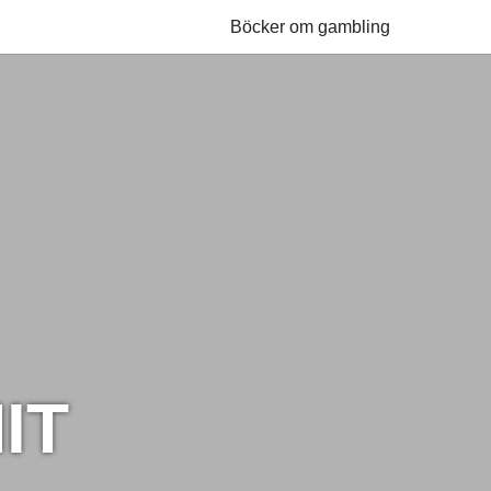
Böcker om gambling
IT