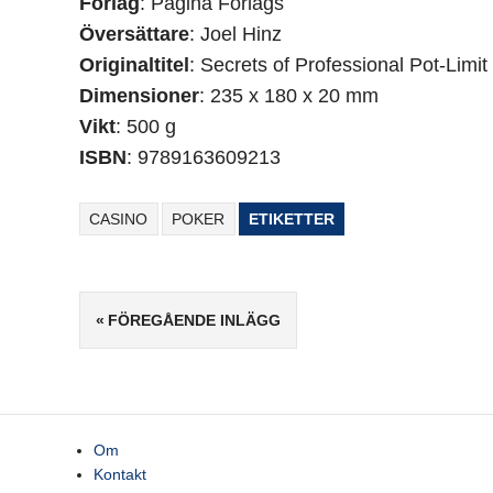
Förlag
: Pagina Förlags
Översättare
: Joel Hinz
Originaltitel
: Secrets of Professional Pot-Lim
Dimensioner
: 235 x 180 x 20 mm
Vikt
: 500 g
ISBN
: 9789163609213
CASINO
POKER
ETIKETTER
Inläggsnavigering
FÖREGÅENDE INLÄGG
Om
Kontakt