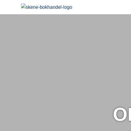
Hoppa
BÖCKER
till
innehåll
OM
GAMBLING
O