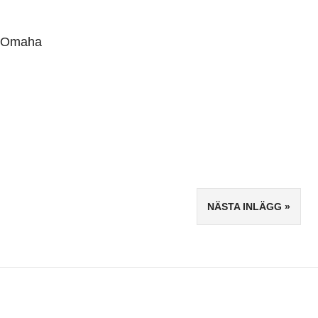
it Omaha
NÄSTA INLÄGG