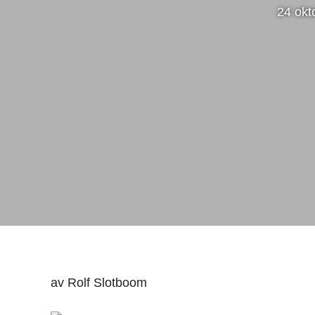
24 okt
av Rolf Slotboom