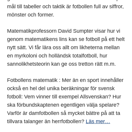
mål till tabeller och taktik är fotbollen full av siffror,
mönster och former.
Matematikprofessorn David Sumpter visar hur vi
genom matematikens lins kan se fotboll på ett helt
nytt sätt. Vi får lära oss allt om likheterna mellan
en myrkoloni och holländsk totalfotboll, hur
sannolikhetsteorin kan ge oss tretton rätt m.m.
Fotbollens matematik : Mer än en sport innehåller
också en hel del unika beräkningar för svensk
fotboll: Vem vinner till exempel Allsvenskan? Hur
ska förbundskaptenen egentligen välja spelare?
Varför är damfotbollen så mycket bättre på att ta
tillvara talanger än herrfotbollen?
Läs mer…