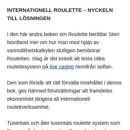
INTERNATIONELL ROULETTE – NYCKELN
TILL LÖSNINGEN
I den här andra boken om Roulette berättar Sten
Nordland mer om hur man med hjälp av
sannolikhetskalkylen slutligen bemästrar
Rouletten. Idag är det enkelt att testa olika
roulettesystem på
live casino
hemifrån soffan.
Den som förstår att rätt förvalta innehållet i denna
bok, ges härmed förutsättningar att framdeles
ekonomiskt dirigera all internationell
roulettverksamhet.
Tusentals och åter tusentals roulette system som