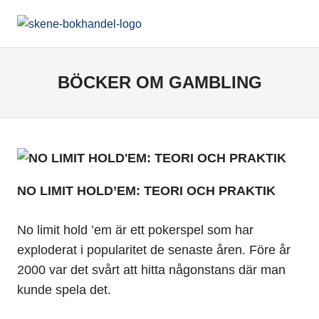
Hoppa
till
BÖCKER
Meny
innehåll
OM
BÖCKER OM GAMBLING
GAMBLING
NO LIMIT HOLD’EM: TEORI OCH PRAKTIK
No limit hold ’em är ett pokerspel som har
exploderat i popularitet de senaste åren. Före år
2000 var det svårt att hitta någonstans där man
kunde spela det.