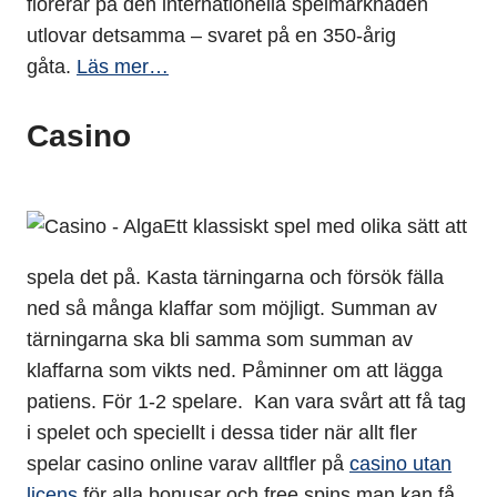
florerar på den internationella spelmarknaden
utlovar detsamma – svaret på en 350-årig
gåta.
Läs mer…
Casino
Ett klassiskt spel med olika sätt att
spela det på. Kasta tärningarna och försök fälla
ned så många klaffar som möjligt. Summan av
tärningarna ska bli samma som summan av
klaffarna som vikts ned. Påminner om att lägga
patiens. För 1-2 spelare. Kan vara svårt att få tag
i spelet och speciellt i dessa tider när allt fler
spelar casino online varav alltfler på
casino utan
licens
för alla bonusar och free spins man kan få