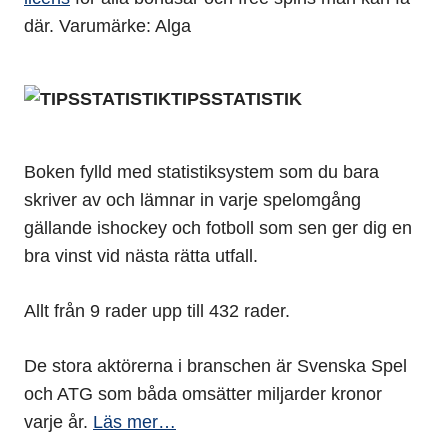
där. Varumärke: Alga
TIPSSTATISTIK
Boken fylld med statistiksystem som du bara
skriver av och lämnar in varje spelomgång
gällande ishockey och fotboll som sen ger dig en
bra vinst vid nästa rätta utfall.
Allt från 9 rader upp till 432 rader.
De stora aktörerna i branschen är Svenska Spel
och ATG som båda omsätter miljarder kronor
varje år.
Läs mer…